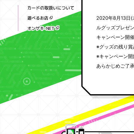
2020年8月13日
ルグッズプレゼ
キャンペーン開
※グッズの残り
※キャンペーン
あらかじめご了