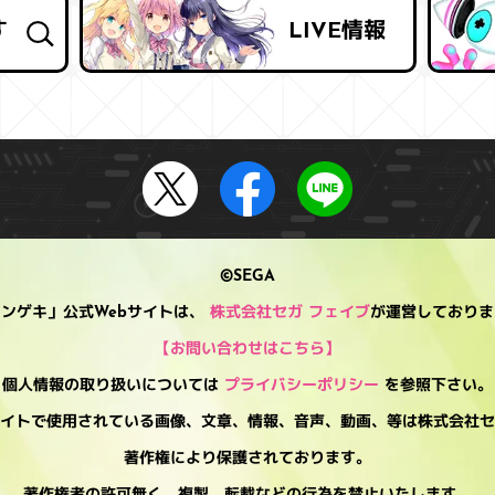
す
LIVE情報
©SEGA
ンゲキ」公式Webサイトは、
株式会社セガ フェイブ
が運営しておりま
【お問い合わせはこちら】
個人情報の取り扱いについては
プライバシーポリシー
を参照下さい。
イトで使用されている画像、文章、情報、音声、動画、等は株式会社セ
著作権により保護されております。